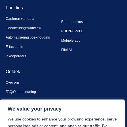
Functies
Capteren van data
Beheer onkosten
Goedkeuringsworkflow
PDF2PEPPOL
Automatisering boekhouding
Mobiele app
E-facturatie
FitekAI
Inkooporders
Ontdek
Over ons
FAQ/Ondersteuning
Contact
We value your privacy
Privacy en veiligheid
We use cookies to enhance your browsing experience, serve
personalised ads or content, and analyse our traffic. By