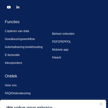
Functies
Capteren van data
Beheer onkosten
Goedkeuringsworkflow
PDF2PEPPOL
Automatisering boekhouding
Mobiele app
E-facturatie
FitekAI
Inkooporders
Ontdek
Over ons
FAQ/Ondersteuning
Contact
We value your privacy