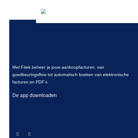
Yes. All extracted fields can be adjusted by users wit
Met Fitek beheer je jouw aankoopfacturen, van
goedkeuringsflow tot automatisch boeken van elektronische
facturen en PDF's.
De app downloaden