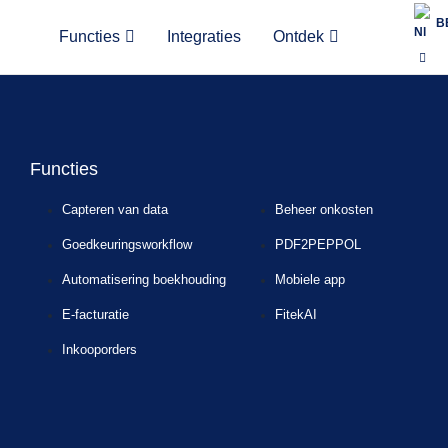
B
h the right permissions.
Functies
Integraties
Ontdek
Functies
Capteren van data
Beheer onkosten
Goedkeuringsworkflow
PDF2PEPPOL
Automatisering boekhouding
Mobiele app
E-facturatie
FitekAI
Inkooporders